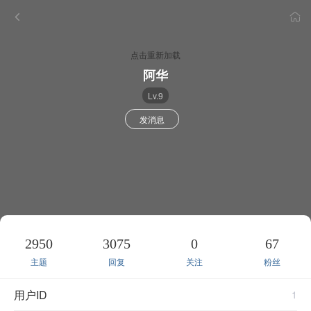
点击重新加载
阿华
Lv.9
发消息
2950
3075
0
67
主题
回复
关注
粉丝
用户ID
1